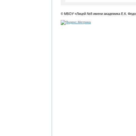
© МБОУ «Лицей №8 имени академика Е.К. Федо