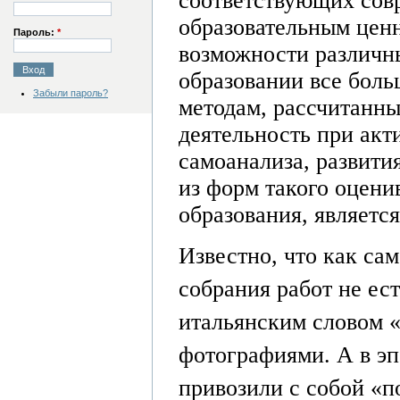
соответствующих сов
образовательным цен
Пароль:
*
возможности различны
образовании все боль
Забыли пароль?
методам, рассчитанн
деятельность при акт
самоанализа, развити
из форм такого оцен
образования, являетс
Известно, что как са
собрания работ не ес
итальянским словом 
фотографиями. А в эп
привозили с собой «п