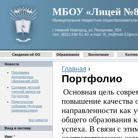
МБОУ «Лицей №8 
Муниципальное бюджетное общеобразовательн
г. Нижний Новгород, ул, Пискунова, 35А
тел.: (831) 436-51-40, e-mail: l8_nn@mail.52gov.r
Сведения об ОО
Образование
Воспитание
Коллек
Новости
Главная
›
Программа
Портфолио
долгосрочных
сбережений 2025
Создание детской
Основная цель совре
учетной записи на
Госуслугах
повышение качества о
Родительское
собрание (будущие
направленности как 
первоклассники)
общего образования к
все новости
успеха. В связи с эт
Вход в систему
Имя:
*