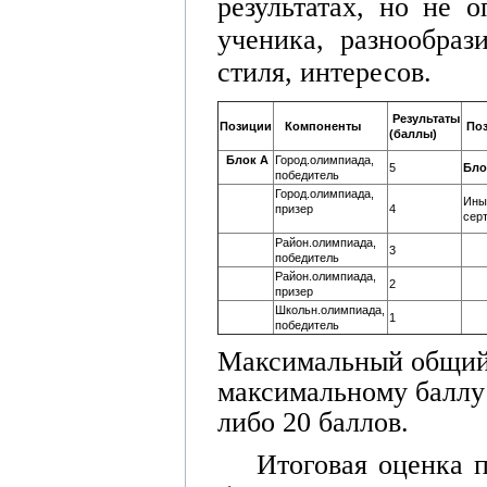
результатах, но не 
ученика, разнообраз
стиля, интересов.
Результаты
Позиции
Компоненты
По
(баллы)
Блок А
Город.олимпиада,
5
Бло
победитель
Город.олимпиада,
Ины
призер
4
сер
Район.олимпиада,
3
победитель
Район.олимпиада,
2
призер
Школьн.олимпиада,
1
победитель
Максимальный общий 
максимальному
баллу
либо 20 баллов.
Итоговая оценка 