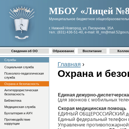
МБОУ «Лицей №8 
Муниципальное бюджетное общеобразовательн
г. Нижний Новгород, ул, Пискунова, 35А
тел.: (831) 436-51-40, e-mail: l8_nn@mail.52gov.r
Сведения об ОО
Образование
Воспитание
Коллек
Службы
Главная
›
Социальная служба
Охрана и безо
Психолого-педагогическая
служба
Охрана и безопасность
Антитеррористическая
безопасность
Единая дежурно-диспетчерска
(для звонков с мобильных теле
Библиотека
Медицинская служба
Скорая медицинская помощь
ЕДИНЫЙ ОБЩЕРОССИЙСКИЙ де
Бухгалтерия и АХЧ
Единый федеральный телефон
Противодействие
Управление противопожарной
коррупции