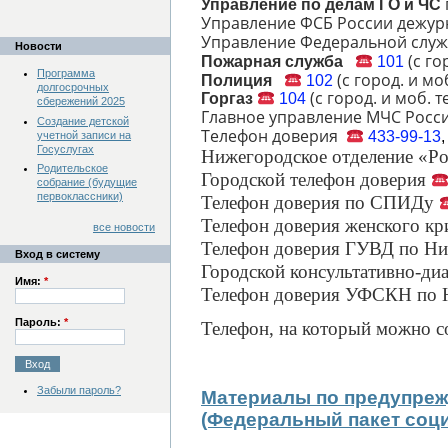
Управление по делам ГО и ЧС
Управление ФСБ России деж
Управление Федеральной слу
Новости
(с го
Пожарная служба
101
Программа
(с город. и мо
Полиция
102
долгосрочных
(с город. и моб. 
Горгаз
104
сбережений 2025
Главное управление МЧС Рос
Создание детской
Телефон доверия
433-99-13
учетной записи на
Госуслугах
Нижегородское отделение «Р
Родительское
Городской телефон доверия
собрание (будущие
первоклассники)
Телефон доверия по СПИДу
Телефон доверия женского кр
все новости
Телефон доверия ГУВД по Ни
Вход в систему
Городской консультативно-диа
Имя:
*
Телефон доверия УФСКН по 
Пароль:
*
Телефон, на который можно с
Забыли пароль?
Материалы по предупреж
(Федеральный пакет соц