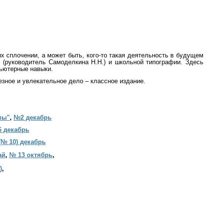
х сплочении, а может быть, кого-то такая деятельность в будущем
 (руководитель Самоделкина Н.Н.) и школьн
ой типографии. Здесь
пьютерные навыки.
езное и увлекательное дело – классное издание.
мы"
,
№2 декабрь
 декабрь
(№ 10) декабрь
ай
,
№ 13 октябрь
,
)
,