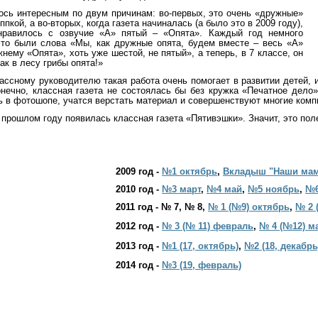
ось интересным по двум причинам: во-первых, это очень «дружные»
ппкой, а во-вторых, когда газета начиналась (а было это в 2009 году),
нравилось с
озвучие «А» пятый – «Опята». Каждый год немного
это были слова «Мы, как дружные опята, будем вместе – весь «А»
нему «Опята», хоть уже шестой, не пятый», а теперь, в 7 классе, он
ак в лесу грибы опята!»
ассному руководителю такая работа очень помогает в развитии детей, и
ечно, классная газета не состоялась бы без кружка «Печатное дело»
ть в фотошопе, учатся верстать материал и совершенствуют многие ком
 прошлом году появилась классная газета «Пятивэшки». Значит, это пол
2009 год -
№1 октябрь
,
Вкладыш "Наши ма
2010 год -
№3 март
,
№4 май
,
№5 ноябрь
,
№6
2011 год - № 7, № 8,
№ 1 (№9) октябрь
,
№ 2 
2012 год -
№ 3 (№ 11) февраль
,
№ 4 (№12) м
2013 год -
№1 (17, октябрь)
,
№2 (18, декабрь
2014 год -
№3 (19, февраль)