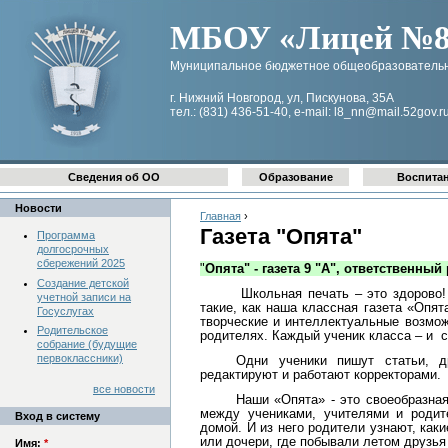
МБОУ «Лицей №8 
Муниципальное бюджетное общеобразовательн
г. Нижний Новгород, ул, Пискунова, 35А
тел.: (831) 436-51-40, e-mail: l8_nn@mail.52gov.r
Сведения об ОО
Образование
Воспита
Новости
Главная
›
Газета "Опята"
Программа
долгосрочных
сбережений 2025
"
Опята" - газета 9 "А", ответственны
Создание детской
Школьная печать – это здорово!
учетной записи на
такие, как наша классная газета «Опят
Госуслугах
творческие и интеллектуальные возмож
Родительское
родителях. Каждый ученик класса – и
с
собрание (будущие
первоклассники)
Одни ученики пишут статьи, д
редактируют и работают корректорами.
все новости
Наши «Опята» - это своеобразна
между учениками, учителями и родит
Вход в систему
домой. И из него родители узнают, как
или дочери, где побывали летом друзья
Имя:
*