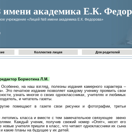
имени академика Е.К. Федор
ое учреждение «Лицей №8 имени академика Е.К. Федорова»
u
ние
Коллектив лицея
Для родителей
й редактор Бормотина Л.М.
 Особенно, на наш взгляд, полезны издания камерного характера –
а». Это печатное издание позволяет каждому ученику проявить свои
ности, узнать многое о своих одноклассниках, учителях и любимых
оздатель, и читатель газеты.
ругие помещают в газете свои рисунки и фотографии, третьи
я летопись класса и вместе с тем замечательное связующее
звено
елями. Каждый ученик, получив свежий номер «
Опят», несет его
ие новые учителя пришли в класс, что читают одноклассники их сына
 и какие планы на будущее у их детей.