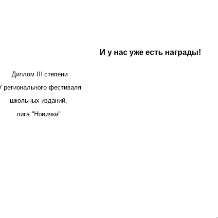
И у нас уже есть награды!
Диплом III степени
V регионального фестиваля
школьных изданий,
лига "Новички"