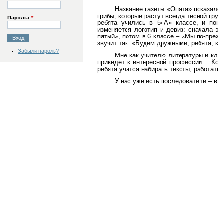
Название газеты «Опята» показал
грибы, которые растут всегда тесной гру
Пароль:
*
ребята учились в 5«А» классе, и по
изменяется логотип и девиз: сначала 
пятый», потом в 6 к
лассе – «Мы по-преж
звучит так: «Будем дружными, ребята, к
Забыли пароль?
Мне как учителю литературы и кл
приведет к интересной профессии… Кон
ребята учатся набирать тексты, работа
У нас уже есть последователи – в