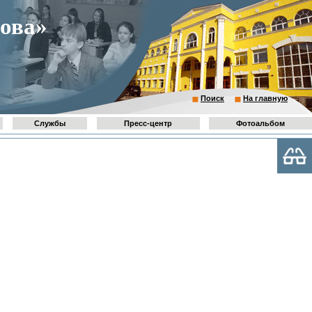
ова»
Поиск
На главную
Службы
Пресс-центр
Фотоальбом