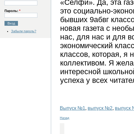
«Селфи». Да, эта газ
это социально-эконо
Пароль:
*
бывших 9абвг классо
новая газета с необ
Забыли пароль?
нас, для нас и для в
экономический класс
классов, которая, я
коллективом. Я жел
интересной школьной
успеха у всех читате
Выпуск №1
,
выпуск №2
,
выпуск
Назад