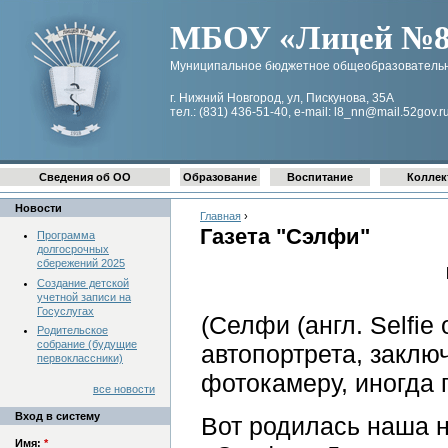
МБОУ «Лицей №8 
Муниципальное бюджетное общеобразовательн
г. Нижний Новгород, ул, Пискунова, 35А
тел.: (831) 436-51-40, e-mail: l8_nn@mail.52gov.r
Сведения об ОО
Образование
Воспитание
Коллек
Новости
Главная
›
Газета "Сэлфи"
Программа
долгосрочных
сбережений 2025
Создание детской
учетной записи на
Госуслугах
(Селфи (англ. Selfie 
Родительское
собрание (будущие
автопортрета, заклю
первоклассники)
фотокамеру, иногда 
все новости
Вход в систему
Вот родилась наша 
Имя:
*