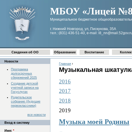
МБОУ «Лицей №8 
Муниципальное бюджетное общеобразовательн
г. Нижний Новгород, ул, Пискунова, 35А
тел.: (831) 436-51-40, e-mail: l8_nn@mail.52gov.r
Сведения об ОО
Образование
Воспитание
Коллек
Новости
Главная
›
Музыкальная шкатулк
Программа
долгосрочных
сбережений 2025
2016
Создание детской
учетной записи на
2017
Госуслугах
Родительское
2018
собрание (будущие
первоклассники)
2019
все новости
Музыка моей Родины
Вход в систему
Имя:
*