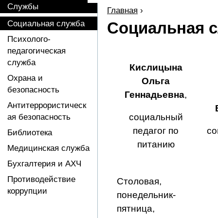
Службы
Главная
›
Социальная служба
Социальная 
Психолого-
педагогическая
служба
Кислицына
Охрана и
Ольга
безопасность
Геннадьевна
,
Антитеррористическ
социальный
ая безопасность
педагог по
со
Библиотека
питанию
Медицинская служба
Бухгалтерия и АХЧ
Противодействие
Столовая,
коррупции
понедельник-
пятница,