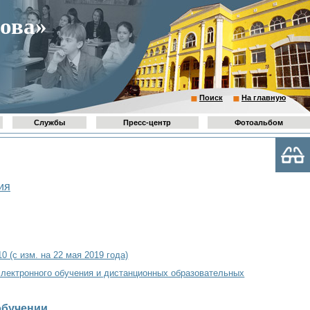
ова»
Поиск
На главную
Службы
Пресс-центр
Фотоальбом
ия
 (с изм. на 22 мая 2019 года)
лектронного обучения и дистанционных образовательных
обучении