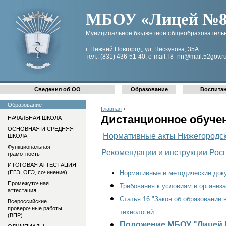
МБОУ «Лицей №8 
Муниципальное бюджетное общеобразовательн
г. Нижний Новгород, ул, Пискунова, 35А
тел.: (831) 436-51-40, e-mail: l8_nn@mail.52gov.r
Сведения об ОО
Образование
Воспита
Образование
Главная
›
Дистанционное обучен
НАЧАЛЬНАЯ ШКОЛА
ОСНОВНАЯ И СРЕДНЯЯ
Нормативные акты Нижегородск
ШКОЛА
Функциональная
Рекомендации и инструкции Рос
грамотность
ИТОГОВАЯ АТТЕСТАЦИЯ
Нормативные и методические доку
(ЕГЭ, ОГЭ, сочинение)
Промежуточная
Требования к условиям и организа
аттестация
Статья 16 "Закон об образовании
Всероссийские
проверочные работы
технологий
(ВПР)
Положение МБОУ "Лицей 