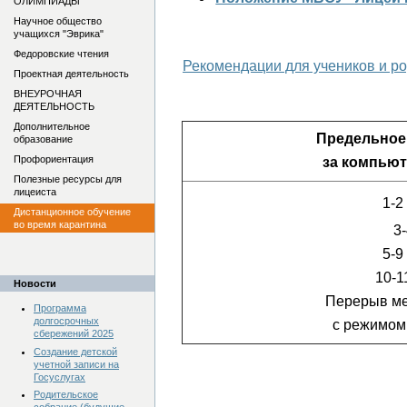
ОЛИМПИАДЫ
Научное общество
учащихся "Эврика"
Федоровские чтения
Рекомендации для учеников и р
Проектная деятельность
ВНЕУРОЧНАЯ
ДЕЯТЕЛЬНОСТЬ
Дополнительное
Предельное 
образование
Профориентация
за компьют
Полезные ресурсы для
лицеиста
1-2
Дистанционное обучение
во время карантина
3-
5-9
10-1
Новости
Перерыв ме
Программа
долгосрочных
с режимом
сбережений 2025
Создание детской
учетной записи на
Госуслугах
Родительское