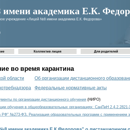
имени академика Е.К. Федор
ое учреждение «Лицей №8 имени академика Е.К. Федорова»
u
ние
Коллектив лицея
Для родителей
ие во время карантина
ой области
Об организации дистанционного образован
потребнадзора
Федеральные нормативные акты
менты по организации дистанционного обучения
(НИРО)
ции обучения в общеобразовательных организациях: СанПиН 2.4.2.2821-10
 в РФ" №273-ФЗ
.
Реализация образовательных программ с применением э
№8 имени академика Е.К.Федорова" о дистанционном 