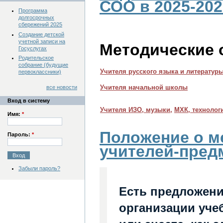
СОО
в 2025-2026
Программа
долгосрочных
сбережений 2025
Создание детской
учетной записи на
Методические 
Госуслугах
Родительское
собрание (будущие
Учителя русского языка и литератур
первоклассники)
Учителя начальной школы
все новости
Вход в систему
Учителя ИЗО, музыки,
МХК, технолог
Имя:
*
Положение о м
Пароль:
*
учителей-пред
Забыли пароль?
Есть предложени
организации уче