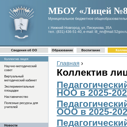
МБОУ «Лицей №8 
Муниципальное бюджетное общеобразовательн
г. Нижний Новгород, ул, Пискунова, 35А
тел.: (831) 436-51-40, e-mail: l8_nn@mail.52gov.r
Сведения об ОО
Образование
Воспитание
Коллек
Коллектив лицея
Главная
›
Научно-методический
Коллектив ли
совет
Виртуальный
методический кабинет
Педагогически
Экспериментальные
НОО в 2025-2026
площадки
Наставничество
Педагогически
Полезные ресурсы для
учителей
ООО
в 2025-202
Педагогически
Новости