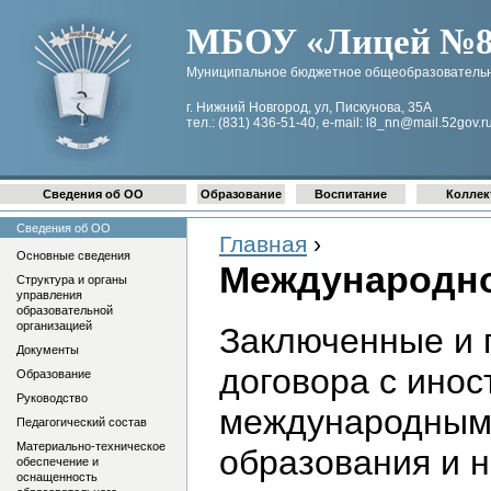
МБОУ «Лицей №8 
Муниципальное бюджетное общеобразовательн
г. Нижний Новгород, ул, Пискунова, 35А
тел.: (831) 436-51-40, e-mail: l8_nn@mail.52gov.r
Сведения об ОО
Образование
Воспитание
Коллек
Сведения об ОО
Главная
›
Основные сведения
Международно
Структура и органы
управления
образовательной
организацией
Заключенные и 
Документы
договора с инос
Образование
Руководство
международными
Педагогический состав
Материально-техническое
образования и н
обеспечение и
оснащенность