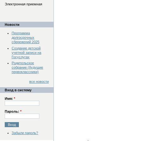
Электронная приемная
Новости
Программа
долгосрочных
сбережений 2025
Создание детской
учетной записи на
Госуслугах
Родительское
собрание (будущие
первоклассники)
все новости
Вход в систему
Имя:
*
Пароль:
*
Забыли пароль?