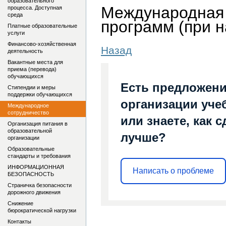
образовательного
Международная 
процесса. Доступная
среда
программ (при 
Платные образовательные
услуги
Финансово-хозяйственная
Назад
деятельность
Вакантные места для
приема (перевода)
обучающихся
Есть предложени
Стипендии и меры
поддержки обучающихся
организации уче
Международное
сотрудничество
или знаете, как 
Организация питания в
образовательной
лучше?
организации
Образовательные
стандарты и требования
ИНФОРМАЦИОННАЯ
Написать о проблеме
БЕЗОПАСНОСТЬ
Страничка безопасности
дорожного движения
Снижение
бюрократической нагрузки
Контакты