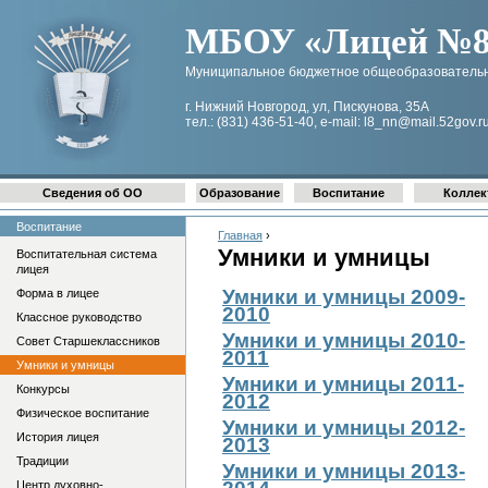
МБОУ «Лицей №8 
Муниципальное бюджетное общеобразовательн
г. Нижний Новгород, ул, Пискунова, 35А
тел.: (831) 436-51-40, e-mail: l8_nn@mail.52gov.r
Сведения об ОО
Образование
Воспитание
Коллек
Воспитание
Главная
›
Умники и умницы
Воспитательная система
лицея
Умники и умницы 2009-
Форма в лицее
2010
Классное руководство
Умники и умницы 2010-
Совет Старшеклассников
2011
Умники и умницы
Умники и умницы 2011-
Конкурсы
2012
Физическое воспитание
Умники и умницы 2012-
История лицея
2013
Традиции
Умники и умницы 2013-
Центр духовно-