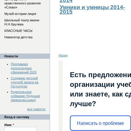
2014
нравственного развития
Умники и умницы 2014-
«Слово»
2015
Музей истории лицея
Школьный театр имени
Н.Н.Хрулева
КЛАССНЫЕ ЧАСЫ
Навигатор детства
Назад
Новости
Программа
долгосрочных
сбережений 2025
Есть предложени
Создание детской
учетной записи на
организации уче
Госуслугах
Родительское
или знаете, как 
собрание (будущие
первоклассники)
лучше?
все новости
Вход в систему
Написать о проблеме
Имя:
*