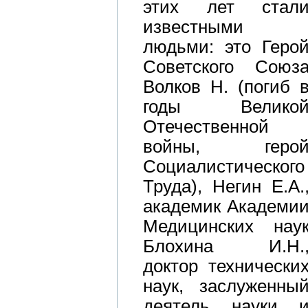
этих лет стал
известными
людьми: это Геро
Советского Союз
Волков Н. (погиб 
годы Велико
Отечественной
войны, геро
Социалистического
Труда), Негин Е.А.
академик Академи
Медицинских нау
Блохина И.Н.
доктор технически
наук, заслуженны
деятель науки 