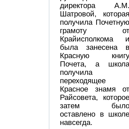
директора А.М
Шатровой, котора
получила Почетну
грамоту о
Крайисполкома 
была занесена 
Красную книг
Почета, а школ
получила
переходящее
Красное знамя о
Райсовета, которо
затем был
оставлено в школ
навсегда.