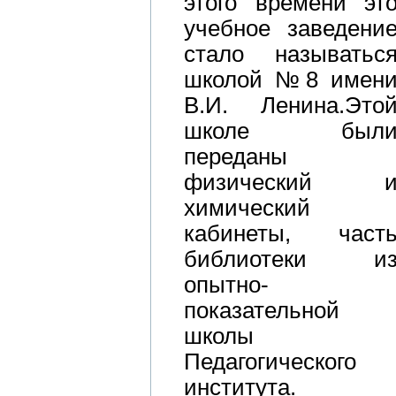
этого времени эт
учебное заведени
стало называтьс
школой №8 имен
В.И. Ленина.Это
школе был
переданы
физический 
химический
кабинеты, част
библиотеки и
опытно-
показательной
школы
Педагогического
института.