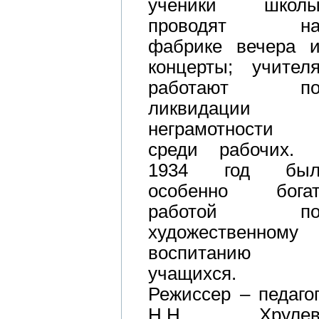
ученики школ
проводят н
фабрике вечера 
концерты; учител
работают п
ликвидации
неграмотности
среди рабочих
1934 год бы
особенно бога
работой п
художественному
воспитанию
учащихся.
Режиссер – педаго
Н.Н. Хруле