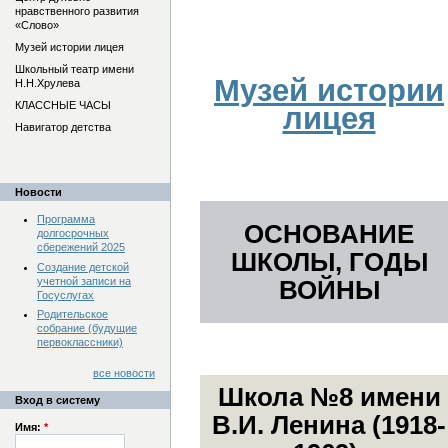
нравственного развития
«Слово»
Музей истории лицея
Школьный театр имени
Музей истории
Н.Н.Хрулева
КЛАССНЫЕ ЧАСЫ
лицея
Навигатор детства
Новости
Программа
ОСНОВАНИЕ
долгосрочных
сбережений 2025
ШКОЛЫ, ГОДЫ
Создание детской
учетной записи на
ВОЙНЫ
Госуслугах
Родительское
собрание (будущие
первоклассники)
все новости
Школа №8 имени
Вход в систему
В.И. Ленина (1918-
Имя:
*