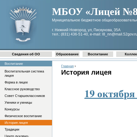
МБОУ «Лицей №8 
Муниципальное бюджетное общеобразовательн
г. Нижний Новгород, ул, Пискунова, 35А
тел.: (831) 436-51-40, e-mail: l8_nn@mail.52gov.r
Сведения об ОО
Образование
Воспитание
Коллек
Воспитание
Главная
›
История лицея
Воспитательная система
лицея
Форма в лицее
19 октября
Классное руководство
Совет Старшеклассников
Умники и умницы
Конкурсы
Физическое воспитание
История лицея
Традиции
Центр духовно-