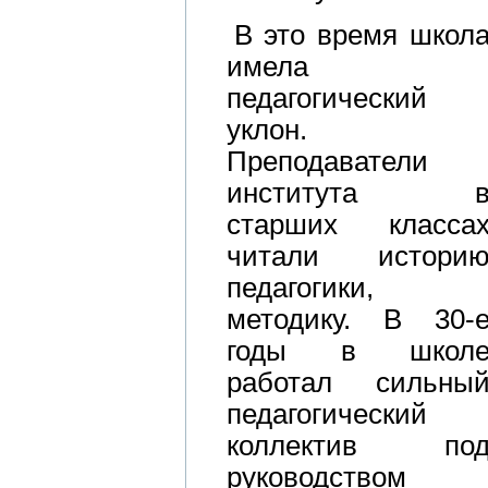
В это время школ
имела
педагогический
уклон.
Преподаватели
института 
старших класса
читали истори
педагогики,
методику. В 30-
годы в школ
работал сильны
педагогический
коллектив по
руководством