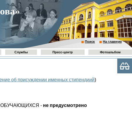
ова»
Поиск
На главную
Службы
Пресс-центр
Фотоальбом
ение об присуждении именных стипендиий
)
 ОБУЧАЮЩИХСЯ -
не предусмотрено