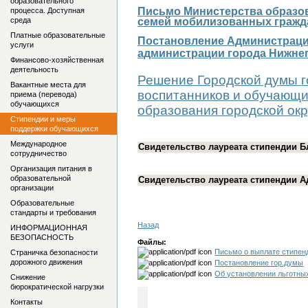
образовательного
Письмо Министерства образов
процесса. Доступная
среда
семей мобилизованных граждан
Платные образовательные
Постановление Администрации
услуги
администрации города Нижнег
Финансово-хозяйственная
деятельность
Решение Городской думы г
Вакантные места для
воспитанников и обучающи
приема (перевода)
обучающихся
образования городской окр
Стипендии и меры
поддержки обучающихся
Международное
Свидетельство лауреата стипендии Б
сотрудничество
Организация питания в
образовательной
Свидетельство лауреата стипендии А
организации
Образовательные
стандарты и требования
Назад
ИНФОРМАЦИОННАЯ
БЕЗОПАСНОСТЬ
Файлы:
Письмо о выплате стипен
Страничка безопасности
дорожного движения
Постановление гор.думы
Об установлении льготных
Снижение
бюрократической нагрузки
Контакты