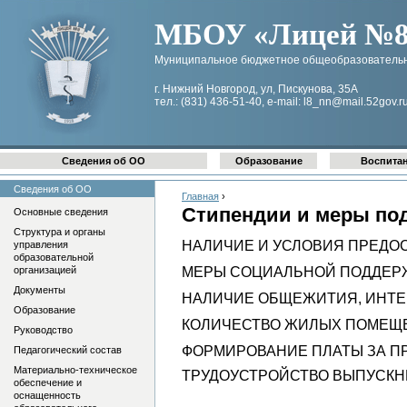
МБОУ «Лицей №8 
Муниципальное бюджетное общеобразовательн
г. Нижний Новгород, ул, Пискунова, 35А
тел.: (831) 436-51-40, e-mail: l8_nn@mail.52gov.r
Сведения об ОО
Образование
Воспита
Сведения об ОО
Главная
›
Стипендии и меры по
Основные сведения
Структура и органы
НАЛИЧИЕ И УСЛОВИЯ ПРЕДО
управления
образовательной
организацией
МЕРЫ СОЦИАЛЬНОЙ ПОДДЕРЖ
Документы
НАЛИЧИЕ ОБЩЕЖИТИЯ, ИНТЕ
Образование
КОЛИЧЕСТВО ЖИЛЫХ ПОМЕЩЕ
Руководство
ФОРМИРОВАНИЕ ПЛАТЫ ЗА П
Педагогический состав
Материально-техническое
ТРУДОУСТРОЙСТВО ВЫПУСКН
обеспечение и
оснащенность