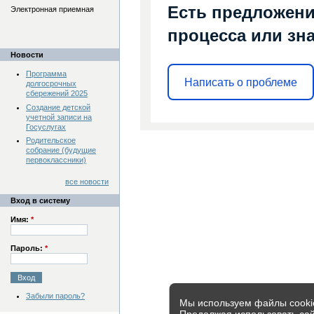
Есть предложени
Электронная приемная
процесса или зна
Новости
Программа
Написать о проблеме
долгосрочных
сбережений 2025
Создание детской
учетной записи на
Госуслугах
Родительское
собрание (будущие
первоклассники)
все новости
Вход в систему
Имя:
*
Пароль:
*
Забыли пароль?
Мы используем файлы cookie