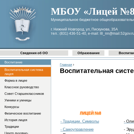
МБОУ «Лицей №8 
Муниципальное бюджетное общеобразовательн
г. Нижний Новгород, ул, Пискунова, 35А
тел.: (831) 436-51-40, e-mail: l8_nn@mail.52gov.r
Сведения об ОО
Образование
Воспита
Воспитание
Главная
›
Воспитательная сист
Воспитательная система
лицея
Форма в лицее
Классное руководство
Совет Старшеклассников
Умники и умницы
Конкурсы
ЛИЦЕЙ №8
Физическое воспитание
История лицея
- Традиции. Символы
- Ол
Традиции
- Самоуправление
- Эру
Центр духовно-