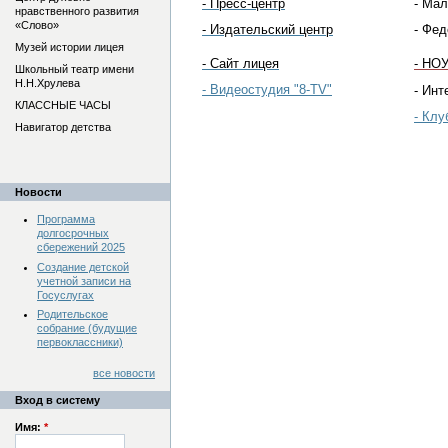
- Пресс-центр
- Ма
нравственного развития
«Слово»
- Издательский центр
- Фед
Музей истории лицея
- Сайт лицея
- НО
Школьный театр имени
Н.Н.Хрулева
- Видеостудия "8-TV"
- Ин
КЛАССНЫЕ ЧАСЫ
- Клу
Навигатор детства
Новости
Программа
долгосрочных
сбережений 2025
Создание детской
учетной записи на
Госуслугах
Родительское
собрание (будущие
первоклассники)
все новости
Вход в систему
Имя:
*