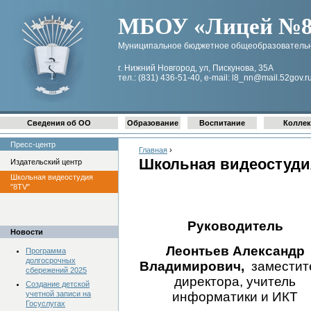
МБОУ «Лицей №8 
Муниципальное бюджетное общеобразовательн
г. Нижний Новгород, ул, Пискунова, 35А
тел.: (831) 436-51-40, e-mail: l8_nn@mail.52gov.r
Сведения об ОО
Образование
Воспитание
Коллек
Пресс-центр
Главная
›
Школьная видеостуди
Издательский центр
Школьная видеостудия
"8TV"
Руководитель
Новости
Л
еонтьев Александр
Программа
долгосрочных
Владимирович,
заместит
сбережений 2025
директора, учитель
Создание детской
учетной записи на
информатики и ИКТ
Госуслугах