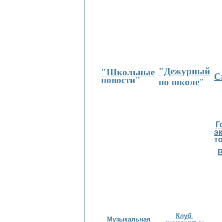
"Дежурный
"Школьные
С
новости"
по школе"
Г
э
т
В
Клуб
Музыкальная