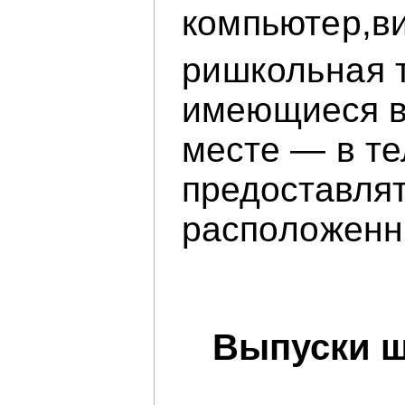
компьютер,
в
ришкольная 
имеющиеся в 
месте — в т
предоставлят
распо­
ложенн
Выпуски ш