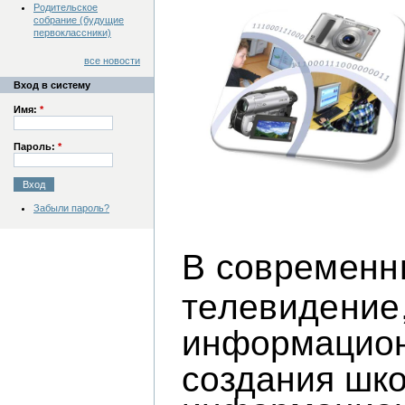
Родительское
собрание (будущие
первоклассники)
все новости
Вход в систему
Имя:
*
Пароль:
*
Забыли пароль?
В соврем
енн
телевидение,
информационн
создания шк