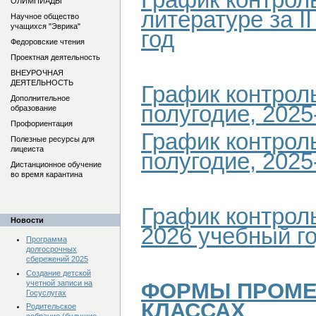
ОЛИМПИАДЫ
литературе за I
Научное общество
учащихся "Эврика"
год
Федоровские чтения
Проектная деятельность
ВНЕУРОЧНАЯ
ДЕЯТЕЛЬНОСТЬ
График контроль
Дополнительное
полугодие, 2025
образование
Профориентация
График контроль
Полезные ресурсы для
лицеиста
полугодие, 2025
Дистанционное обучение
во время карантина
График контроль
Новости
2026 учебный г
Программа
долгосрочных
сбережений 2025
Создание детской
учетной записи на
ФОРМЫ ПРОМЕЖ
Госуслугах
КЛАССАХ
Родительское