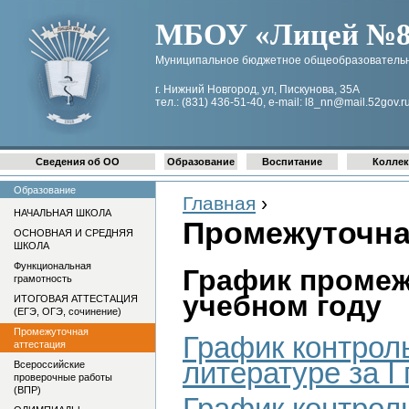
МБОУ «Лицей №8 
Муниципальное бюджетное общеобразовательн
г. Нижний Новгород, ул, Пискунова, 35А
тел.: (831) 436-51-40, e-mail: l8_nn@mail.52gov.r
Сведения об ОО
Образование
Воспитание
Коллек
Образование
Главная
›
НАЧАЛЬНАЯ ШКОЛА
Промежуточна
ОСНОВНАЯ И СРЕДНЯЯ
ШКОЛА
Функциональная
График промеж
грамотность
учебном году
ИТОГОВАЯ АТТЕСТАЦИЯ
(ЕГЭ, ОГЭ, сочинение)
Промежуточная
График контрол
аттестация
литературе за I
Всероссийские
проверочные работы
(ВПР)
График контрол