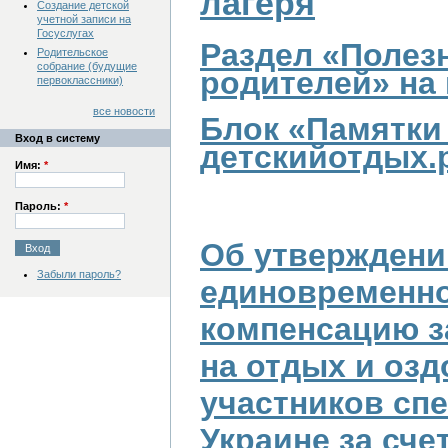
лагеря
Создание детской
учетной записи на
Госуслугах
Раздел «Полез
Родительское
собрание (будущие
родителей» на
первоклассники)
все новости
Блок «Памятки
Вход в систему
детскийотдых.
Имя:
*
Пароль:
*
Об утверждени
Забыли пароль?
единовременно
компенсацию з
на отдых и оз
участников сп
Украине за сче