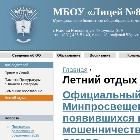
МБОУ «Лицей №8 
Муниципальное бюджетное общеобразовательн
г. Нижний Новгород, ул, Пискунова, 35А
тел.: (831) 436-51-40, e-mail: l8_nn@mail.52gov.r
Сведения об ОО
Образование
Воспитание
Коллек
Для родителей
Главная
›
Прием в Лицей
Летний отдых
Памятки Прокуратуры
г.Нижнего Новгорода
Официальный
Семейное образование
Летний отдых
Минпросвещен
появившихся 
Новости
мошенничества
Программа
долгосрочных
сбережений 2025