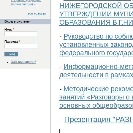
собрание (будущие
НИЖЕГОРОДСКОЙ ОБЛА
первоклассники)
УТВЕРЖДЕНИИ МУНИ
все новости
ОБРАЗОВАНИЯ В Г.НИ
Вход в систему
Имя:
*
-
Руководство по собл
Пароль:
*
установленных законо
федерального государ
Забыли пароль?
-
Информационно-мето
деятельности в рамк
-
Методические рекоме
занятий «Разговоры о
основных общеобразо
-
Презентация "РА