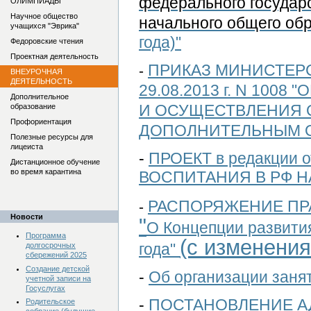
федерального государ
ОЛИМПИАДЫ
Научное общество
начального общего об
учащихся "Эврика"
года)"
Федоровские чтения
Проектная деятельность
ПРИКАЗ МИНИСТЕРС
-
ВНЕУРОЧНАЯ
ДЕЯТЕЛЬНОСТЬ
29.08.2013 г. N 10
Дополнительное
И
ОСУЩЕСТВЛЕНИЯ 
образование
Профориентация
ДОПОЛНИТЕЛЬНЫМ
Полезные ресурсы для
лицеиста
-
ПРОЕКТ
в редакции о
Дистанционное обучение
во время карантина
ВОСПИТАНИЯ В РФ
Н
РАСПОРЯЖЕНИЕ ПР
-
Новости
"
О Концепции развити
Программа
(с изменения
года"
долгосрочных
сбережений 2025
Создание детской
-
Об организации заня
учетной записи на
Госуслугах
-
П
ОСТАНОВЛЕНИЕ А
Родительское