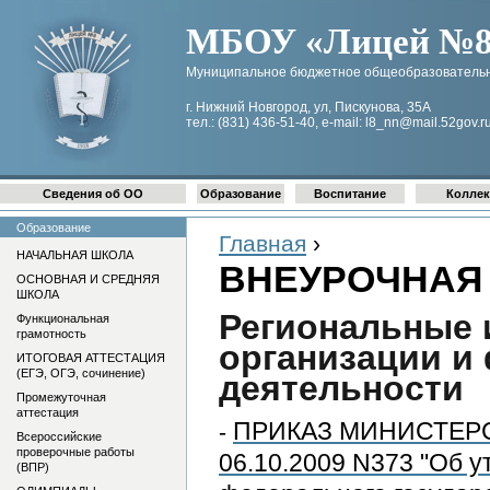
МБОУ «Лицей №8 
Муниципальное бюджетное общеобразовательн
г. Нижний Новгород, ул, Пискунова, 35А
тел.: (831) 436-51-40, e-mail: l8_nn@mail.52gov.r
Сведения об ОО
Образование
Воспитание
Коллек
Образование
Главная
›
НАЧАЛЬНАЯ ШКОЛА
ВНЕУРОЧНАЯ
ОСНОВНАЯ И СРЕДНЯЯ
ШКОЛА
Региональные 
Функциональная
грамотность
организации и
ИТОГОВАЯ АТТЕСТАЦИЯ
(ЕГЭ, ОГЭ, сочинение)
деятельности
Промежуточная
аттестация
ПРИКАЗ МИНИСТЕРС
-
Всероссийские
проверочные работы
06.10.2009 N373 "Об у
(ВПР)