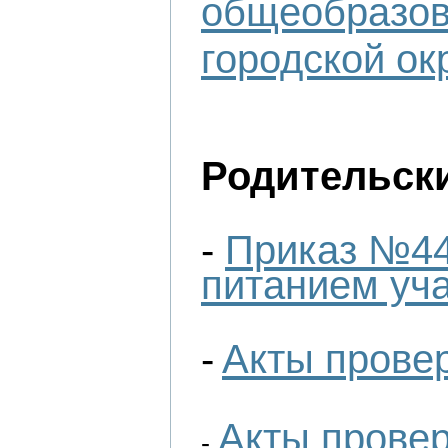
общеобразов
городской ок
Родительск
-
Приказ №446
питанием уч
-
Акты провер
Акты провер
-