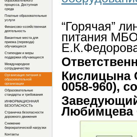
образовательного
процесса. Доступная
среда
Платные образовательные
услуги
“Горячая” ли
Финансово-хозяйственная
деятельность
питания МБО
Вакантные места для
приема (перевода)
Е.К.Федорова
обучающихся
Стипендии и меры
Ответствен
поддержки обучающихся
Международное
сотрудничество
Кислицына О
Организация питания в
образовательной
0058-960),
с
организации
Образовательные
стандарты и требования
Заведующий
ИНФОРМАЦИОННАЯ
БЕЗОПАСНОСТЬ
Любимцева 
Страничка безопасности
дорожного движения
Снижение
бюрократической нагрузки
Контакты