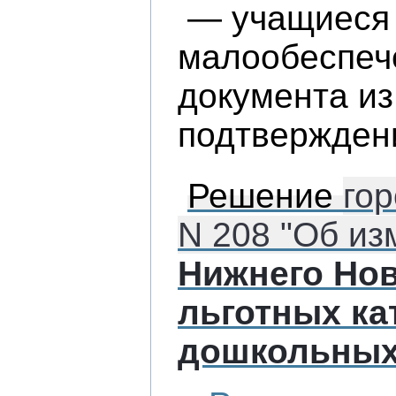
— учащиеся с
малообеспеч
документа из
подтвержден
Решение
гор
N 208 "Об и
Нижнего Но
льготных ка
дошкольных