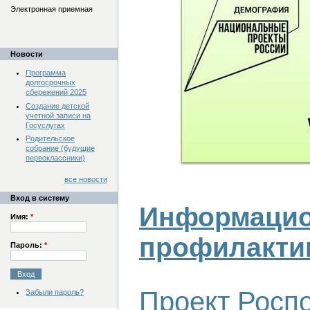
Электронная приемная
Новости
Программа
долгосрочных
сбережений 2025
Создание детской
учетной записи на
Госуслугах
Родительское
собрание (будущие
первоклассники)
все новости
Вход в систему
Информацион
Имя:
*
профилактик
Пароль:
*
Проект Росп
Забыли пароль?