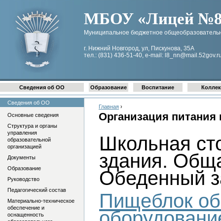
МБОУ «Лицей №8 
Муниципальное бюджетное общеобразовательн
г. Нижний Новгород, ул, Пискунова, 35А
тел.: (831) 436-51-40, e-mail: l8_nn@mail.52gov.r
Сведения об ОО
Образование
Воспитание
Коллек
Сведения об ОО
Главная
›
Организация питания 
Основные сведения
Структура и органы
управления
Школьная ст
образовательной
организацией
здания. Обща
Документы
Образование
Обеденный за
Руководство
Педагогический состав
Пищеблок об
Материально-техническое
обеспечение и
оборудовани
оснащенность