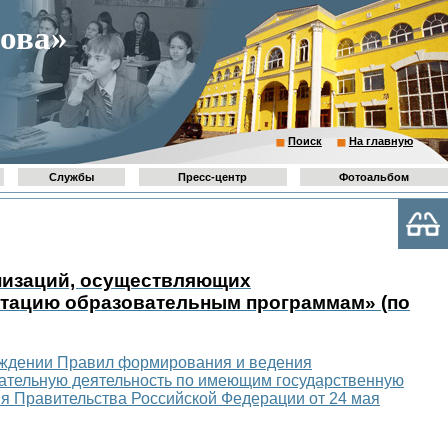
ова»
Поиск
На главную
Службы
Пресс-центр
Фотоальбом
низаций, осуществляющих
итацию образовательным программам» (по
ерждении Правил формирования и ведения
ательную деятельность по имеющим государственную
я Правительства Российской Федерации от 24 мая