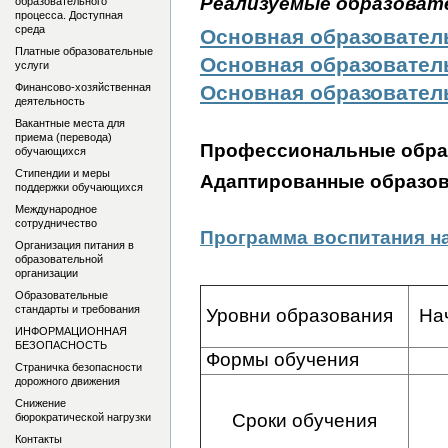
Реализуемые образоват
образовательного
процесса. Доступная
среда
Основная образовател
Платные образовательные
Основная образовател
услуги
Основная образовател
Финансово-хозяйственная
деятельность
Вакантные места для
приема (перевода)
Профессиональные обра
обучающихся
Стипендии и меры
Адаптированные образов
поддержки обучающихся
Международное
сотрудничество
Программа воспитания на
Организация питания в
образовательной
организации
Образовательные
стандарты и требования
Уровни образования
Нач
ИНФОРМАЦИОННАЯ
БЕЗОПАСНОСТЬ
Формы обучения
Оч
Страничка безопасности
дорожного движения
Снижение
Сроки обучения
бюрократической нагрузки
Контакты