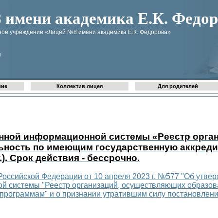
имени академика Е.К. Федор
ое учреждение «Лицей №8 имени академика Е.К. Федорова»
u
ние
Коллектив лицея
Для родителей
енной информационной системы «Реестр орга
ьность по имеющим государственную аккред
.).
Срок действия - бессрочно.
оссийской Федерации от 10 апреля 2023 г. №577 "Об утв
й системы "Реестр организаций, осуществляющих образов
программам" и о признании утратившим силу постановлени