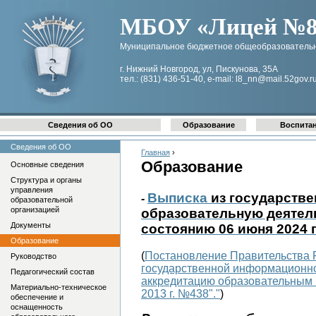
МБОУ «Лицей №8 
Муниципальное бюджетное общеобразовательн
г. Нижний Новгород, ул, Пискунова, 35А
тел.: (831) 436-51-40, e-mail: l8_nn@mail.52gov.r
Сведения об ОО
Образование
Воспита
Сведения об ОО
Главная
›
Образование
Основные сведения
Структура и органы
управления
Выписка
из государств
-
образовательной
организацией
образовательную деятел
Документы
состоянию 06 июня 2024 г
Образование
(
Постановление Правительства Р
Руководство
государственной информационно
Педагогический состав
аккредитацию образовательным 
Материально-техническое
2013 г. №438"."
)
обеспечение и
оснащенность