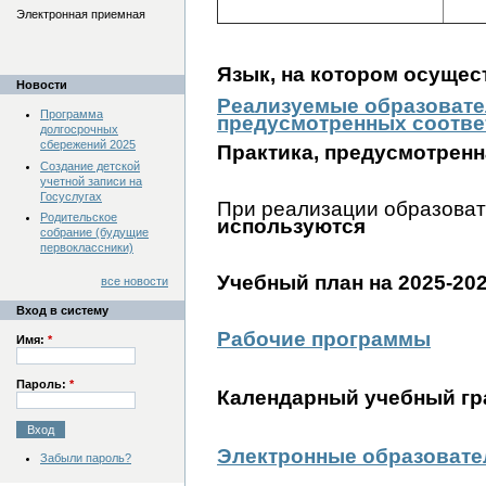
Электронная приемная
Язык, на котором осущес
Новости
Реализуемые образовател
Программа
предусмотренных соотве
долгосрочных
сбережений 2025
Практика, предусмотрен
Создание детской
учетной записи на
Госуслугах
При реализации образоват
Родительское
используются
собрание (будущие
первоклассники)
Учебный план на 2025-202
все новости
Вход в систему
Рабочие программы
Имя:
*
Пароль:
*
Календарный учебный гра
Электронные образовате
Забыли пароль?