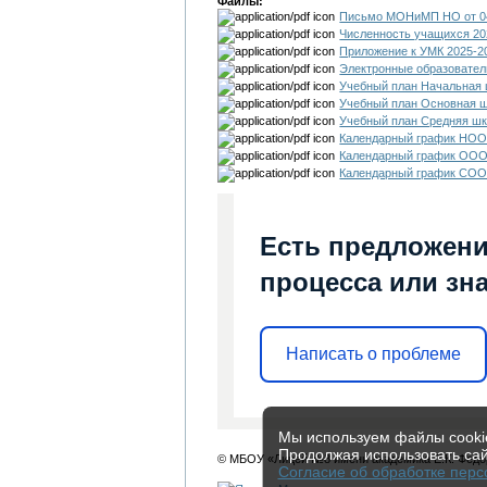
Файлы:
Письмо МОНиМП НО от 04.
Численность учащихся 20
Приложение к УМК 2025-2
Электронные образовате
Учебный план Начальная 
Учебный план Основная ш
Учебный план Средняя шк
Календарный график НОО
Календарный график ООО
Календарный график СОО
Есть предложени
процесса или зна
Написать о проблеме
Мы используем файлы cookie
Продолжая использовать сай
© МБОУ «Лицей №8 имени академика Е.К. Федо
Согласие об обработке пер