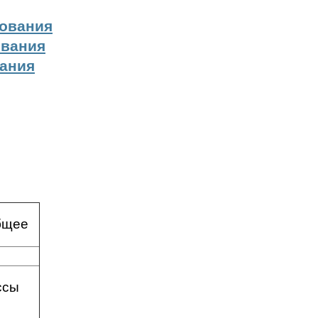
зования
ования
вания
бщее
ссы