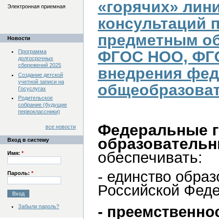
«горячих» лини
Электронная приемная
консультаций 
предметным о
Новости
ФГОС НОО, ФГ
Программа
долгосрочных
сбережений 2025
внедрения фе
Создание детской
учетной записи на
общеобразова
Госуслугах
Родительское
собрание (будущие
первоклассники)
Федеральные г
все новости
образовательн
Вход в систему
обеспечивать:
Имя:
*
- единство образ
Пароль:
*
Российской Феде
Забыли пароль?
- преемственно