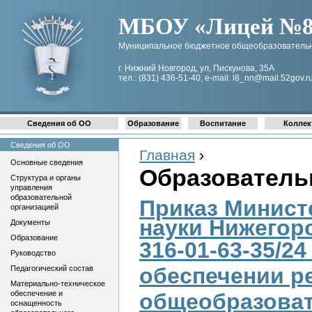
МБОУ «Лицей №8 
Муниципальное бюджетное общеобразовательн
г. Нижний Новгород, ул, Пискунова, 35А
тел.: (831) 436-51-40, e-mail: l8_nn@mail.52gov.r
Сведения об ОО
Образование
Воспитание
Коллек
Сведения об ОО
Главная
›
Основные сведения
Образователь
Структура и органы
управления
образовательной
Приказ Минист
организацией
науки
Нижегоро
Документы
Образование
316-01-63-35/24
Руководство
обеспечении р
Педагогический состав
Материально-техническое
обеспечение и
общеобразоват
оснащенность