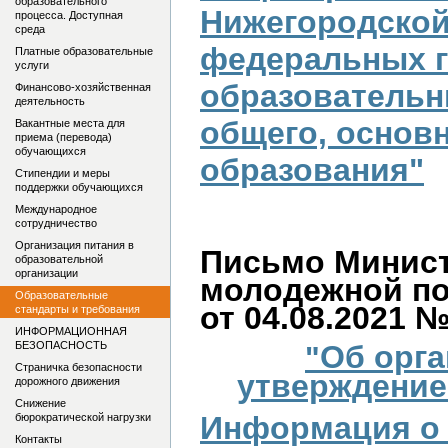
образовательного
Нижегородской
процесса. Доступная
среда
федеральных 
Платные образовательные
услуги
образовательн
Финансово-хозяйственная
деятельность
общего, основн
Вакантные места для
приема (перевода)
обучающихся
образования"
Стипендии и меры
поддержки обучающихся
Международное
сотрудничество
Организация питания в
Письмо Минист
образовательной
организации
молодежной по
Образовательные
от 04.08.2021 
стандарты и требования
ИНФОРМАЦИОННАЯ
БЕЗОПАСНОСТЬ
Об орга
"
Страничка безопасности
утверждение
дорожного движения
Снижение
Информация о 
бюрократической нагрузки
Контакты