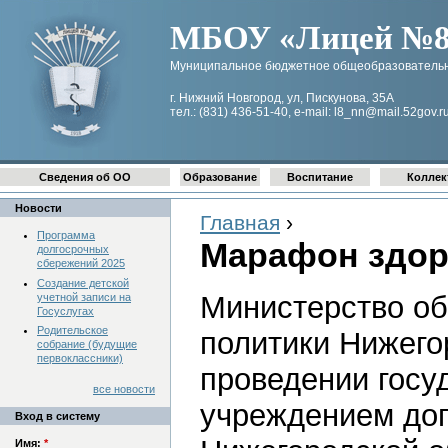
МБОУ «Лицей №8 
Муниципальное бюджетное общеобразовательн
г. Нижний Новгород, ул, Пискунова, 35А
тел.: (831) 436-51-40, e-mail: l8_nn@mail.52gov.r
Сведения об ОО
Образование
Воспитание
Коллек
Новости
Главная
›
Программа
Марафон здо
долгосрочных
сбережений 2025
Создание детской
Министерство об
учетной записи на
Госуслугах
Родительское
политики Нижего
собрание (будущие
первоклассники)
проведении гос
все новости
учреждением доп
Вход в систему
Имя:
*