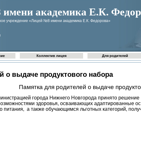
имени академика Е.К. Федор
ое учреждение «Лицей №8 имени академика Е.К. Федорова»
u
ние
Коллектив лицея
Для родителей
й о выдаче продуктового набора
Памятка для родителей о выдаче продукт
министрацией города Нижнего Новгорода принято решение 
возможностями здоровья, осваивающих адаптированные о
го питания, а также обучающимся льготных категорий, по