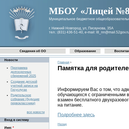
МБОУ «Лицей №8 
Муниципальное бюджетное общеобразовательн
г. Нижний Новгород, ул, Пискунова, 35А
тел.: (831) 436-51-40, e-mail: l8_nn@mail.52gov.r
Сведения об ОО
Образование
Воспита
Новости
Главная
›
Памятка для родителе
Программа
долгосрочных
сбережений 2025
Создание детской
учетной записи на
Информируем Вас о том, что ад
Госуслугах
обучающихся с ограниченными 
Родительское
собрание (будущие
взамен бесплатного двухразово
первоклассники)
на питание.
все новости
Подробнее здесь
Вход в систему
Назад
Имя:
*