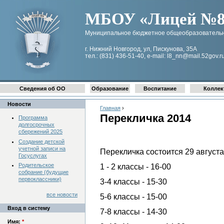
МБОУ «Лицей №8 
Муниципальное бюджетное общеобразовательн
г. Нижний Новгород, ул, Пискунова, 35А
тел.: (831) 436-51-40, e-mail: l8_nn@mail.52gov.r
Сведения об ОО
Образование
Воспитание
Коллек
Новости
Главная
›
Перекличка 2014
Программа
долгосрочных
сбережений 2025
Создание детской
учетной записи на
Перекличка состоится 29 августа
Госуслугах
Родительское
1 - 2 классы - 16-00
собрание (будущие
первоклассники)
3-4 классы - 15-30
все новости
5-6 классы - 15-00
Вход в систему
7-8 классы - 14-30
Имя:
*