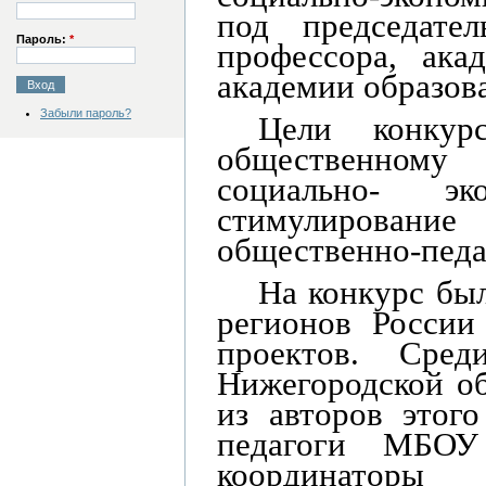
под председате
Пароль:
*
профессора, ака
академии образов
Забыли пароль?
Цели конкур
общественному
социально- э
с
тимулировани
общественно-педа
На конкурс был
регионов России
проектов. Ср
Нижегородской об
из авторов этог
педагоги МБО
координаторы 