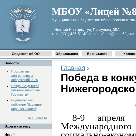
МБОУ «Лицей №8 
Муниципальное бюджетное общеобразовательн
г. Нижний Новгород, ул, Пискунова, 35А
тел.: (831) 436-51-40, e-mail: l8_nn@mail.52gov.r
Сведения об ОО
Образование
Воспитание
Коллек
Новости
Главная
›
Программа
Победа в кон
долгосрочных
сбережений 2025
Нижегородско
Создание детской
учетной записи на
Госуслугах
Родительское
собрание (будущие
первоклассники)
8-9 апреля
все новости
Международного 
Вход в систему
социально-эконо
Имя:
*