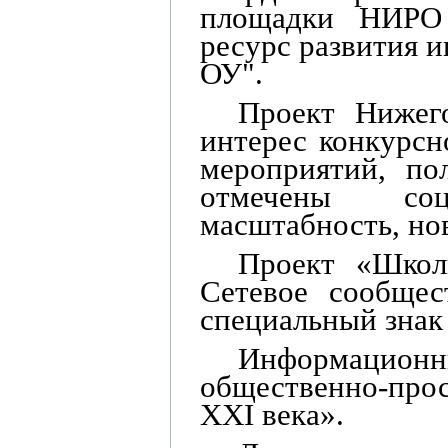
площадки НИР
ресурс развития 
ОУ".
Проект Нижег
интерес ко
нкурсн
мероприятий, по
отмечены соц
масштабность, нов
Проект
«Школ
Сетевое сообщес
специальный знак
Информационн
общественно-про
XXI века».