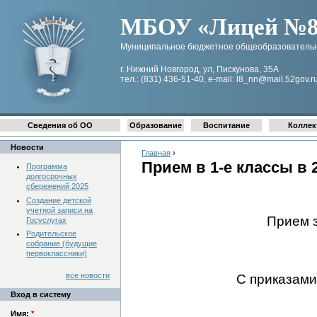
МБОУ «Лицей №8 
Муниципальное бюджетное общеобразовательн
г. Нижний Новгород, ул, Пискунова, 35А
тел.: (831) 436-51-40, e-mail: l8_nn@mail.52gov.r
Сведения об ОО
Образование
Воспитание
Коллек
Новости
Главная
›
Прием в 1-е классы в 
Программа
долгосрочных
сбережений 2025
Создание детской
учетной записи на
Прием 
Госуслугах
Родительское
собрание (будущие
первоклассники)
все новости
С приказами
Вход в систему
Имя:
*