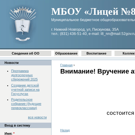
МБОУ «Лицей №8 
Муниципальное бюджетное общеобразовательн
г. Нижний Новгород, ул, Пискунова, 35А
тел.: (831) 436-51-40, e-mail: l8_nn@mail.52gov.r
Сведения об ОО
Образование
Воспитание
Коллек
Новости
Главная
›
Внимание! Вручение ат
Программа
долгосрочных
сбережений 2025
Создание детской
учетной записи на
Госуслугах
Родительское
собрание (будущие
первоклассники)
состоится
все новости
Вход в систему
Назад
Имя:
*