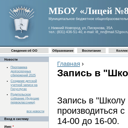
МБОУ «Лицей №8 
Муниципальное бюджетное общеобразовательн
г. Нижний Новгород, ул, Пискунова, 35А
тел.: (831) 436-51-40, e-mail: l8_nn@mail.52gov.r
Сведения об ОО
Образование
Воспитание
Коллек
Новости
Главная
›
Программа
Запись в "Шко
долгосрочных
сбережений 2025
Создание детской
учетной записи на
Госуслугах
Родительское
Запись в "Школу
собрание (будущие
первоклассники)
производиться с 
все новости
14-00 до 16-00.
Вход в систему
Имя:
*