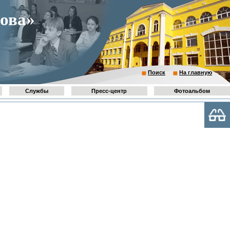
ова»
Поиск
На главную
Службы
Пресс-центр
Фотоальбом