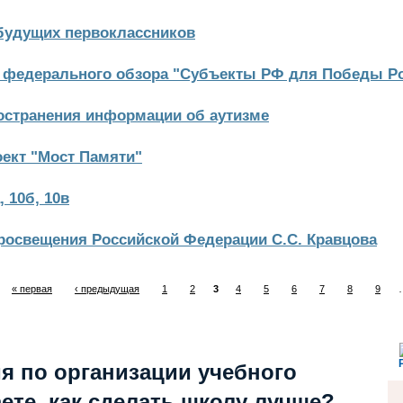
будущих первоклассников
 федерального обзора "Субъекты РФ для Победы Ро
остранения информации об аутизме
оект "Мост Памяти"
 10б, 10в
освещения Российской Федерации С.С. Кравцова
« первая
‹ предыдущая
1
2
3
4
5
6
7
8
9
я по организации учебного
ете, как сделать школу лучше?