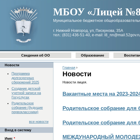
МБОУ «Лицей №8 
Муниципальное бюджетное общеобразовательн
г. Нижний Новгород, ул, Пискунова, 35А
тел.: (831) 436-51-40, e-mail: l8_nn@mail.52gov.r
Сведения об ОО
Образование
Воспита
Новости
Главная
›
Новости
Программа
долгосрочных
сбережений 2025
Новости лицея.
Создание детской
учетной записи на
Вакантные места на 2023-202
Госуслугах
Родительское
Родительское собрание для 
собрание (будущие
первоклассники)
все новости
Родительское собрание для 
Вход в систему
МЕЖДУНАРОДНЫЙ МОЛОДЕЖ
Имя:
*