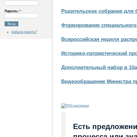
Родительское собрание для 
Пароль:
*
Формирование специального
Забыли пароль?
Всероссийская неделя распр
Историко-патриотический пр
Дополнительный набор в 10а,
Видеообращение Министра пр
Есть предложени
процесса или зна