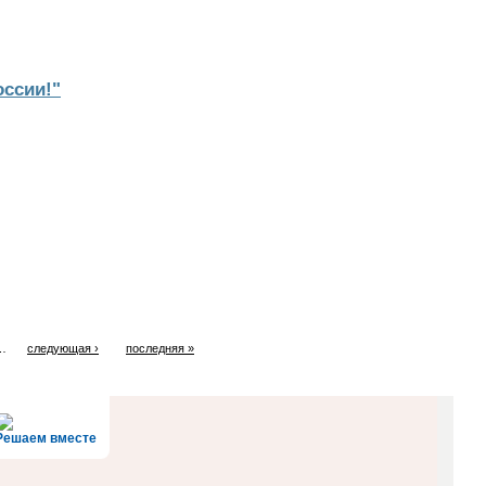
ссии!"
…
следующая ›
последняя »
Решаем вместе