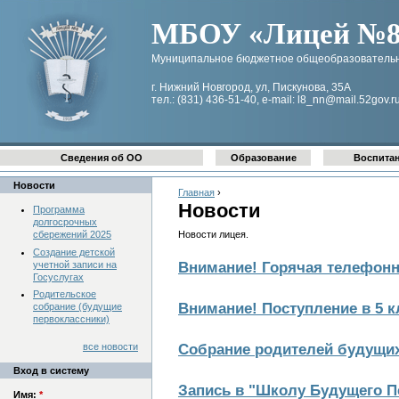
МБОУ «Лицей №8 
Муниципальное бюджетное общеобразовательн
г. Нижний Новгород, ул, Пискунова, 35А
тел.: (831) 436-51-40, e-mail: l8_nn@mail.52gov.r
Сведения об ОО
Образование
Воспита
Новости
Главная
›
Новости
Программа
долгосрочных
сбережений 2025
Новости лицея.
Создание детской
учетной записи на
Внимание! Горячая телефонна
Госуслугах
Родительское
Внимание! Поступление в 5 к
собрание (будущие
первоклассники)
все новости
Собрание родителей будущи
Вход в систему
Запись в "Школу Будущего П
Имя:
*