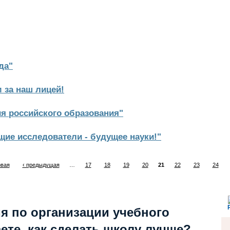
да"
 за наш лицей!
ия российского образования"
ие исследователи - будущее науки!"
рвая
‹ предыдущая
…
17
18
19
20
21
22
23
24
я по организации учебного
ете, как сделать школу лучше?