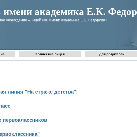
имени академика Е.К. Федор
ое учреждение «Лицей №8 имени академика Е.К. Федорова»
u
ние
Коллектив лицея
Для родителей
я линия "На страже детства"!
ласс
х первоклассников
ервоклассника"