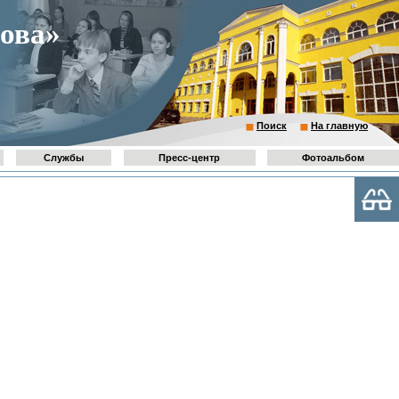
ова»
Поиск
На главную
Службы
Пресс-центр
Фотоальбом