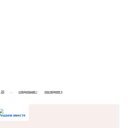
25
…
следующая ›
последняя »
Решаем вместе