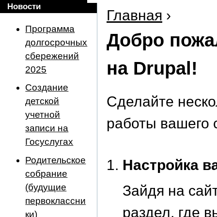
Новости
Главная
›
Программа
Добро пожа
долгосрочных
сбережений
на Drupal!
2025
Создание
Сделайте неско
детской
учетной
работы вашего 
записи на
Госуслугах
Родительское
Настройка в
собрание
(будущие
Зайдя на сай
первоклассни
раздел
, где 
ки)